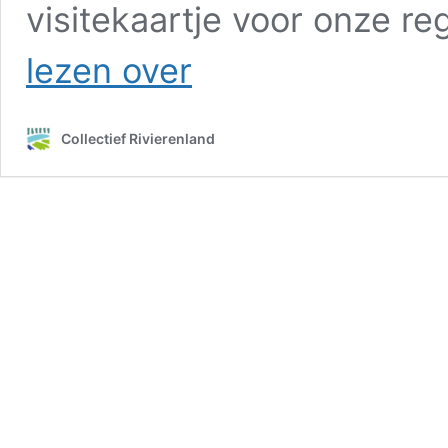
visitekaartje voor onze r
Gratis
lezen over
akkermengsels
voor
bloemrijke
Collectief Rivierenland
akkerranden
in
het
rivierengebied:
doet
u
ook
mee?