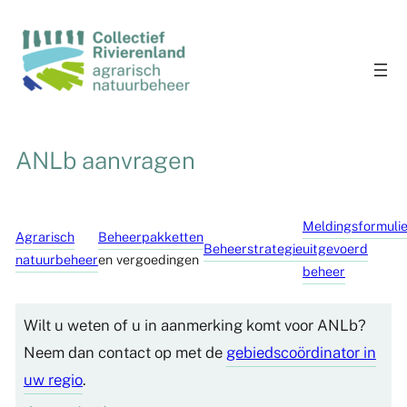
Ga
naar
de
inhoud
ANLb aanvragen
Meldingsformulie
Agrarisch
Beheerpakketten
Beheerstrategie
uitgevoerd
natuurbeheer
en vergoedingen
beheer
Wilt u weten of u in aanmerking komt voor ANLb?
Neem dan contact op met de
gebiedscoördinator
in
uw regio
.