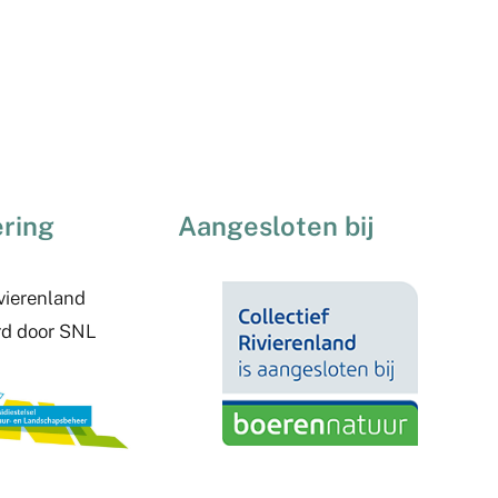
ering
Aangesloten bij
ivierenland
rd door SNL