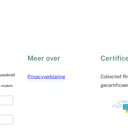
Meer over
Certific
euwsbrief
Privacyverklaring
Collectief R
gecertificee
verplicht